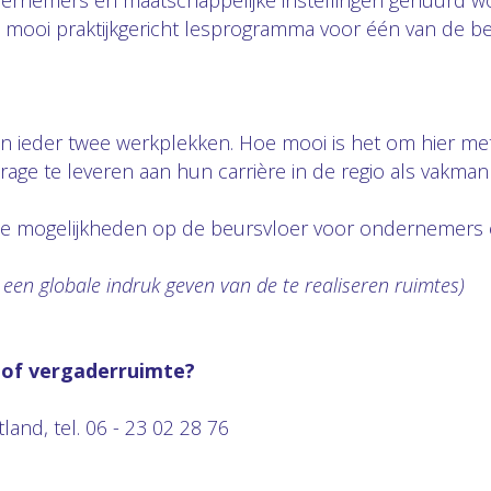
ernemers en maatschappelijke instellingen gehuurd w
n mooi praktijkgericht lesprogramma voor één van de b
n ieder twee werkplekken. Hoe mooi is het om hier me
age te leveren aan hun carrière in de regio als vakma
r de mogelijkheden op de beursvloer voor ondernemers 
e een globale indruk geven van de te realiseren ruimtes)
 of vergaderruimte?
tland, tel. 06 - 23 02 28 76