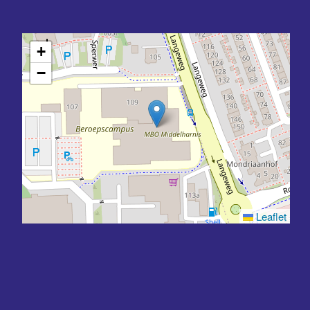
+
−
Leaflet