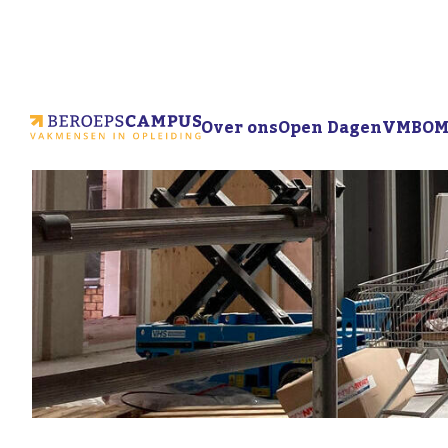
Over ons
Open Dagen
VMBO
M