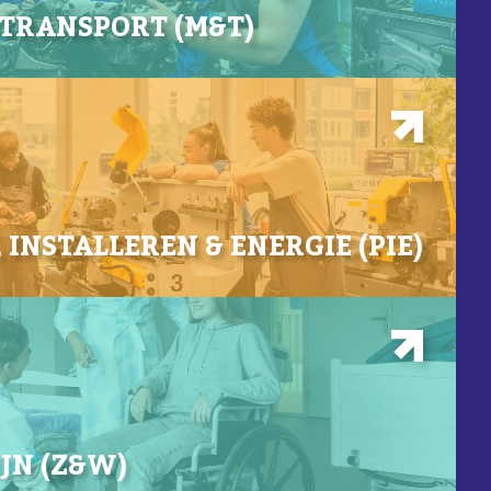
 TRANSPORT (M&T)
INSTALLEREN & ENERGIE (PIE)
JN (Z&W)