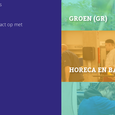
s
GROEN (GR)
tact op met
HORECA EN BA