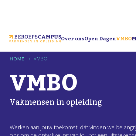
Over ons
Open Dagen
VMBO
M
HOME
/
VMBO
VMBO
Vakmensen in opleiding
Werken aan jouw toekomst, dát vinden we belangrij
ons om de ontwikkeling van jou tot een uitsteken