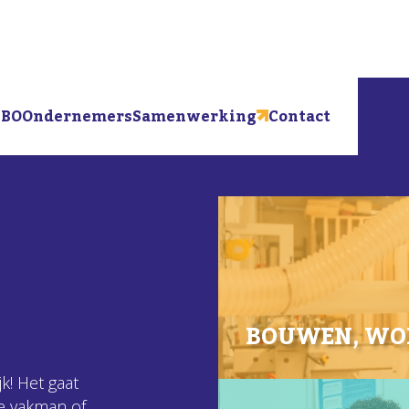
BO
Ondernemers
Samenwerking
Contact
BOUWEN, WON
k! Het gaat
de vakman of