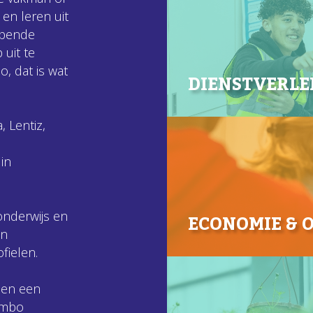
 en leren uit
opende
 uit te
o, dat is wat
DIENSTVERLE
 Lentiz,
in
ECONOMIE & 
onderwijs en
én
fielen.
len een
vmbo