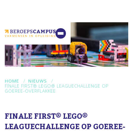
VMBO
MBO
Ondernemers
Samenwerking
Contact
HOME
/
NIEUWS
/
FINALE FIRST® LEGO® LEAGUECHALLENGE OP
GOEREE-OVERFLAKKEE
FINALE FIRST® LEGO®
LEAGUECHALLENGE OP GOEREE-