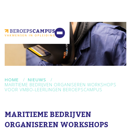
VMBO
MBO
Ondernemers
Samenwerking
Contact
HOME
/
NIEUWS
/
MARITIEME BEDRIJVEN ORGANISEREN WORKSHOPS
VOOR VMBO-LEERLINGEN BEROEPSCAMPUS
MARITIEME BEDRIJVEN
ORGANISEREN WORKSHOPS