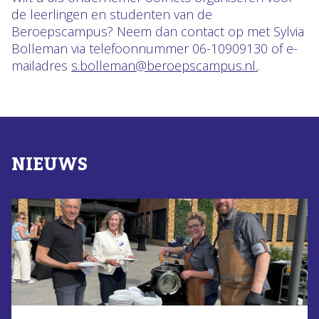
de leerlingen en studenten van de
Beroepscampus? Neem dan contact op met Sylvia
Bolleman via telefoonnummer 06-10909130 of e-
mailadres
s.bolleman@beroepscampus.nl.
.
NIEUWS