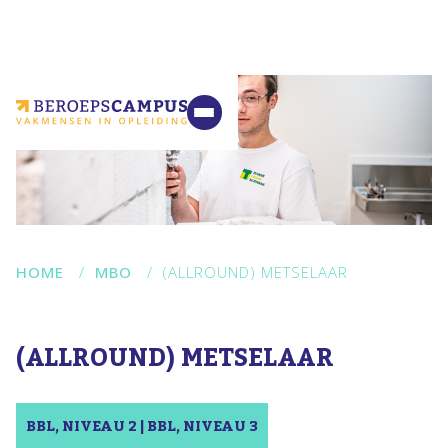
VMBO
MBO
Ondernemers
Samenwerking
Contact
HOME
/
MBO
/
(ALLROUND) METSELAAR
(ALLROUND) METSELAAR
BBL, NIVEAU 2 | BBL, NIVEAU 3